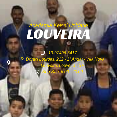
Academia Keisei Unidade
LOUVEIRA
19-97406-5417
R. Doraci Lourdes, 212 - 1° Andar - Vila Nova
Louveira, Louveira - SP
Seg-Sab: 6:00 - 20:00